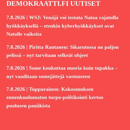
DEMOKRAATTI.FI UUTISET
|
7.8.2026
WSJ: Venäjä voi testata Natoa rajatulla
hyökkäyksellä – etenkin kyberhyökkäykset ovat
Natolle vaikeita
|
7.8.2026
Piritta Rantanen: Sikarutossa on paljon
pelissä – nyt tarvitaan selkeät ohjeet
|
7.8.2026
Some koukuttaa nuoria kuin tupakka –
nyt vaaditaan somejättejä vastuuseen
|
7.8.2026
Tuppurainen: Kokoomuksen
ennenkuulumaton turpo-politikointi kertoo
puolueen paniikista