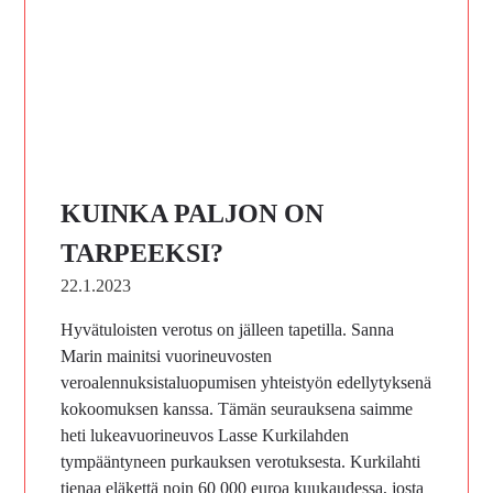
KUINKA PALJON ON
TARPEEKSI?
22.1.2023
Hyvätuloisten verotus on jälleen tapetilla. Sanna
Marin mainitsi vuorineuvosten
veroalennuksistaluopumisen yhteistyön edellytyksenä
kokoomuksen kanssa. Tämän seurauksena saimme
heti lukeavuorineuvos Lasse Kurkilahden
tympääntyneen purkauksen verotuksesta. Kurkilahti
tienaa eläkettä noin 60 000 euroa kuukaudessa, josta