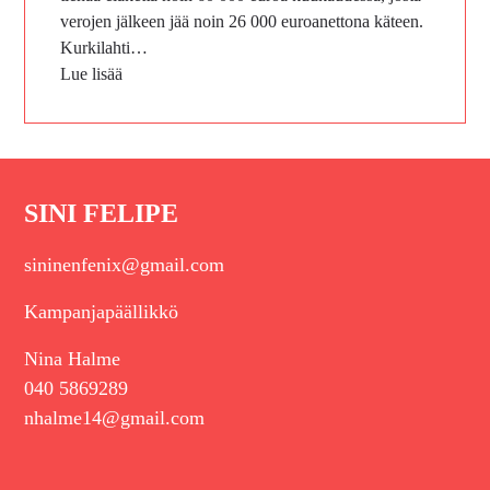
verojen jälkeen jää noin 26 000 euroanettona käteen.
Kurkilahti…
Lue lisää
SINI FELIPE
sininenfenix@gmail.com
Kampanjapäällikkö
Nina Halme
040 5869289
nhalme14@gmail.com