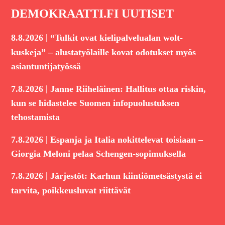
DEMOKRAATTI.FI UUTISET
|
8.8.2026
“Tulkit ovat kielipalvelualan wolt-
kuskeja” – alustatyölaille kovat odotukset myös
asiantuntijatyössä
|
7.8.2026
Janne Riiheläinen: Hallitus ottaa riskin,
kun se hidastelee Suomen infopuolustuksen
tehostamista
|
7.8.2026
Espanja ja Italia nokittelevat toisiaan –
Giorgia Meloni pelaa Schengen-sopimuksella
|
7.8.2026
Järjestöt: Karhun kiintiömetsästystä ei
tarvita, poikkeusluvat riittävät