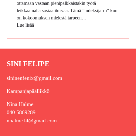
ottamaan vastaan pienipalkkaistakin työtä
leikkaamalla sosiaaliturvaa. Tämä ”indeksijarru” kun
on kokoomuksen mielestä tarpeen…
Lue lisää
SINI FELIPE
sininenfenix@gmail.com
Kampanjapäällikkö
Nina Halme
040 5869289
nhalme14@gmail.com