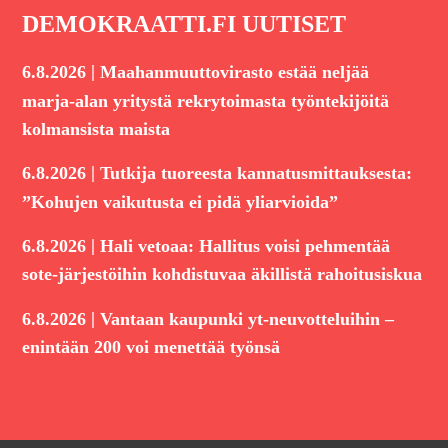
DEMOKRAATTI.FI UUTISET
|
6.8.2026
Maahanmuuttovirasto estää neljää
marja-alan yritystä rekrytoimasta työntekijöitä
kolmansista maista
|
6.8.2026
Tutkija tuoreesta kannatusmittauksesta:
”Kohujen vaikutusta ei pidä yliarvioida”
|
6.8.2026
Hali vetoaa: Hallitus voisi pehmentää
sote-järjestöihin kohdistuvaa äkillistä rahoitusiskua
|
6.8.2026
Vantaan kaupunki yt-neuvotteluihin –
enintään 200 voi menettää työnsä