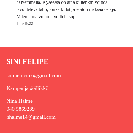
halvemmalla. Kyseessä on aina kuitenkin voittoa
tavoitteleva taho, jonka kulut ja voiton maksaa ostaja.
Miten tämä voitontavoittelu sopii…
Lue lisää
SINI FELIPE
sininenfenix@gmail.com
Kampanjapäällikkö
Nina Halme
040 5869289
nhalme14@gmail.com