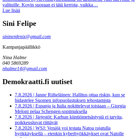
valituille. Kovin suoraan ei tätä kerrota, vaikka…
Lue lisää
Sini Felipe
sininenfenix@gmail.com
Kampanjapäällikkö
Nina Halme
040 5869289
nhalme14@gmail.com
Demokraatti.fi uutiset
7.8.2026
|
Janne Riiheläinen: Hallitus ottaa riskin, kun se
hidastelee Suomen infopuolustuksen tehostamista
7.8.2026
|
Espanja ja Italia nokittelevat toisiaan – Giorgia
Meloni pelaa Schengen-sopimuksella
7.8.2026
|
Järjestöt: Karhun kiintiömetsästystä ei tarvita,
poikkeusluvat riittävät
7.8.2026
|
WSJ: Venäjä voi testata Natoa rajatulla
hyökkäyksellä – etenkin kyberhyökkäykset ovat Natolle