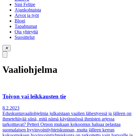
piilota
Sini Felipe
valikko
Ajankohtaista
Arvot ja työt
Blogi
Tapahtumat
Ota yhteyttä
Suosittelut
✕
Vaaliohjelma
Toivon vai leikkausten tie
8.2.2023
Eduskuntavaaliohjelmia julkaistaan vaalien lähestyessä ja jälleen on
ihmeteltävää siinä, mitä nämä käytännössä ihmisten arjessa
tarkoittavat? Petteri Orpon mukaan kokoomus haluaa pelastaa
suomalaisen hyvinvointiyhteiskunnan, mutta jälleen kerran
kokoomuksen hyvinvointiyhteiskunta on tarkoitettu vain harvoille ja