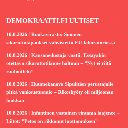
DEMOKRAATTI.FI UUTISET
|
10.8.2026
Ruokavirasto: Suomen
sikaruttotapaukset vahvistettu EU-laboratoriossa
|
10.8.2026
Kansanedustaja vaatii: Essayahin
otettava sikaruttotilanne haltuun – ”Nyt ei riitä
rauhoittelu”
|
10.8.2026
Huumekanava Sipulitien perustajalle
pitkä vankeustuomio – Rikoshyöty oli miljoonan
luokkaa
|
10.8.2026
Infantinon vastainen rintama laajenee –
Liitot: ”Petos on rikkonut luottamuksen”