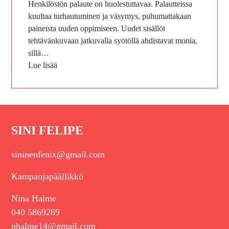
Henkilöstön palaute on huolestuttavaa. Palautteissa
kuultaa turhautuminen ja väsymys, puhumattakaan
paineista uuden oppimiseen. Uudet sisällöt
tehtävänkuvaan jatkuvalla syötöllä ahdistavat monia,
sillä…
Lue lisää
SINI FELIPE
sininenfenix@gmail.com
Kampanjapäällikkö
Nina Halme
040 5869289
nhalme14@gmail.com