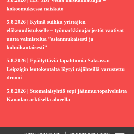
5.8.2026
HS: SDP vetää naiskannattajia –
kokoomuksessa naiskato
|
5.8.2026
Kylmä suihku yrittäjien
eläkeuudistukselle – työmarkkinajärjestöt vaativat
uutta valmistelua ”asianmukaisesti ja
kolmikantaisesti”
|
5.8.2026
Epäilyttäviä tapahtumia Saksassa:
Leipzigin lentokentältä löytyi räjähteillä varustettu
drooni
|
5.8.2026
Suomalaisyhtiö sopi jäänmurtopalveluista
Kanadan arktisella alueella