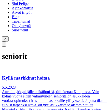
piilota
Sini Felipe
valikko
Ajankohtaista
Arvot ja työt
Blogi
Tapahtumat
Ota yhteyttä
Suosittelut
✕
seniorit
Kyllä markkinat hoitaa
5.5.2023
Attendo järkytti jälleen ikäihmisiä, tällä kertaa Kuopiossa. Vain
kolme vuotta sitten valmistuneen senioritalon asukkaiden
vuokrasopimukset irtisanottiin asukkaille yllätyksenä. Ja jotta tilanne
ei olisi tarpeeksi ikävä, oli yksi asukkaista jo aiemmin tullut
häädetyksi Mehiläisen senioriasunnosta. Nyt tämä asukas joutuu