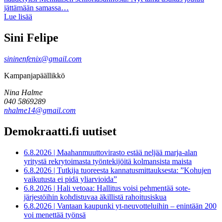
jättämään samassa…
Lue lisää
Sini Felipe
sininenfenix@gmail.com
Kampanjapäällikkö
Nina Halme
040 5869289
nhalme14@gmail.com
Demokraatti.fi uutiset
6.8.2026
|
Maahanmuuttovirasto estää neljää marja-alan
yritystä rekrytoimasta työntekijöitä kolmansista maista
6.8.2026
|
Tutkija tuoreesta kannatusmittauksesta: ”Kohujen
vaikutusta ei pidä yliarvioida”
6.8.2026
|
Hali vetoaa: Hallitus voisi pehmentää sote-
järjestöihin kohdistuvaa äkillistä rahoitusiskua
6.8.2026
|
Vantaan kaupunki yt-neuvotteluihin – enintään 200
voi menettää työnsä