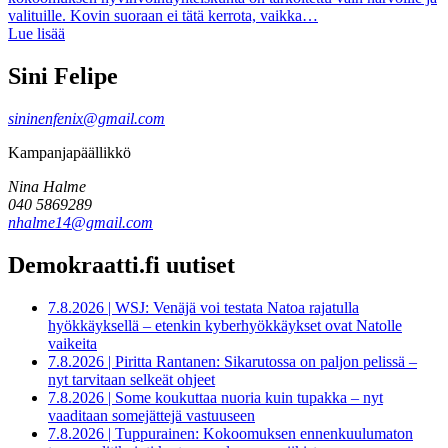
valituille. Kovin suoraan ei tätä kerrota, vaikka…
Lue lisää
Sini Felipe
sininenfenix@gmail.com
Kampanjapäällikkö
Nina Halme
040 5869289
nhalme14@gmail.com
Demokraatti.fi uutiset
7.8.2026
|
WSJ: Venäjä voi testata Natoa rajatulla
hyökkäyksellä – etenkin kyberhyökkäykset ovat Natolle
vaikeita
7.8.2026
|
Piritta Rantanen: Sikarutossa on paljon pelissä –
nyt tarvitaan selkeät ohjeet
7.8.2026
|
Some koukuttaa nuoria kuin tupakka – nyt
vaaditaan somejättejä vastuuseen
7.8.2026
|
Tuppurainen: Kokoomuksen ennenkuulumaton