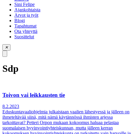
piilota
Sini Felipe
valikko
Ajankohtaista
Arvot ja työt
Blogi
Tapahtumat
Ota yhteyttä
Suosittelut
✕
Sdp
Toivon vai leikkausten tie
8.2.2023
Eduskuntavaaliohjelmia julkaistaan vaalien lähestyessä ja jälleen on
ihmeteltävää siinä, mitä nämä käytännössä ihmisten arjessa
tarkoittavat? Petteri Orpon mukaan kokoomus haluaa pelastaa
suomalaisen hyvinvointiyhteiskunnan, mutta jälleen kerran
kokoomuksen hyvinvointiyhteiskunta on tarkoitettu vain harvoille ja