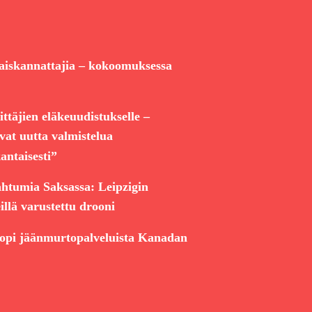
aiskannattajia – kokoomuksessa
ttäjien eläkeuudistukselle –
vat uutta valmistelua
antaisesti”
ahtumia Saksassa: Leipzigin
eillä varustettu drooni
sopi jäänmurtopalveluista Kanadan