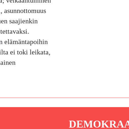
ta; velkaantuminen
a, asunnottomuus
en saajienkin
tettavaksi.
iin elämäntapoihin
lta ei toki leikata,
lainen
DEMOKRAAT