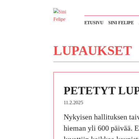
Siirry
sisältöön
ETUSIVU
SINI FELIPE
LUPAUKSET
PETETYT LU
11.2.2025
Nykyisen hallituksen tai
hieman yli 600 päivää. 