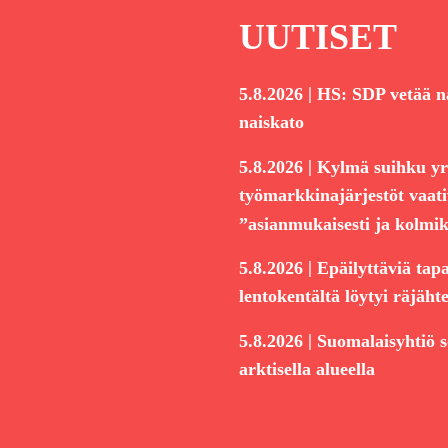
UUTISET
|
5.8.2026
HS: SDP vetää n
naiskato
|
5.8.2026
Kylmä suihku yri
työmarkkinajärjestöt vaati
”asianmukaisesti ja kolmik
|
5.8.2026
Epäilyttäviä tap
lentokentältä löytyi räjäht
|
5.8.2026
Suomalaisyhtiö 
arktisella alueella