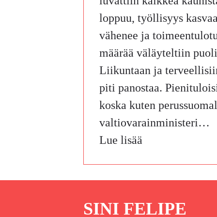
luvattiin kaikkea kaunis
loppuu, työllisyys kasva
vähenee ja toimeentulotu
määrää väläyteltiin puoli
Liikuntaan ja terveellis
piti panostaa. Pienituloisi
koska kuten perussuoma
valtiovarainministeri…
Lue lisää
SINI FELIPE