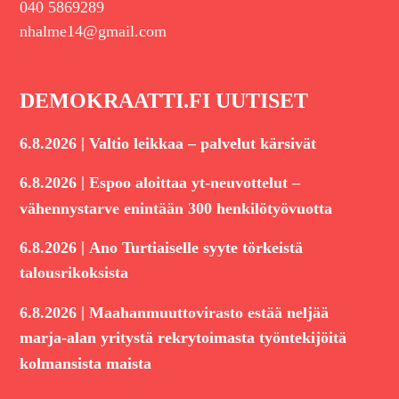
040 5869289
nhalme14@gmail.com
DEMOKRAATTI.FI UUTISET
|
6.8.2026
Valtio leikkaa – palvelut kärsivät
|
6.8.2026
Espoo aloittaa yt-neuvottelut –
vähennystarve enintään 300 henkilötyövuotta
|
6.8.2026
Ano Turtiaiselle syyte törkeistä
talousrikoksista
|
6.8.2026
Maahanmuuttovirasto estää neljää
marja-alan yritystä rekrytoimasta työntekijöitä
kolmansista maista