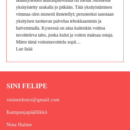
Ikääntyneiden asumispalveluita on meillä Suomessa
yksityistetty urakalla jo pitkään. Tätä yksityistämisen
vimmaa olen monesti ihmetellyt; perusteeksi sanotaan
yksityisen tuottavan palvelua tehokkaammin ja
halvemmalla. Kyseessä on aina kuitenkin voittoa
tavoitteleva taho, jonka kulut ja voiton maksaa ostaja.
Miten tämä voitontavoittelu sopii…
Lue lisää
SINI FELIPE
sininenfenix@gmail.com
Kampanjapäällikkö
Nina Halme