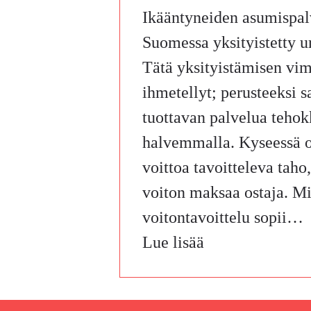
Ikääntyneiden asumispal
Suomessa yksityistetty ur
Tätä yksityistämisen vi
ihmetellyt; perusteeksi s
tuottavan palvelua teho
halvemmalla. Kyseessä o
voittoa tavoitteleva taho,
voiton maksaa ostaja. M
voitontavoittelu sopii…
Lue lisää