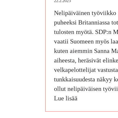
22.2.2023
Nelipäiväinen työviikko 
puheeksi Britanniassa to
tulosten myötä. SDP:n 
vaatii Suomeen myös laa
kuten aiemmin Sanna Ma
aiheesta, heräsivät elink
velkapelottelijat vastus
tunkkaisuudesta näkyy 
ollut nelipäiväisen työv
Lue lisää