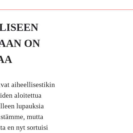
LISEEN
AAN ON
AA
vat aiheellisestikin
iden aloitettua
älleen lupauksia
eistämme, mutta
ta en nyt sortuisi