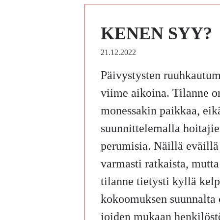
KENEN SYY?
21.12.2022
Päivystysten ruuhkautumi
viime aikoina. Tilanne o
monessakin paikkaa, eik
suunnittelemalla hoitaji
perumisia. Näillä eväillä 
varmasti ratkaista, mutta
tilanne tietysti kyllä kelp
kokoomuksen suunnalta on
joiden mukaan henkilös