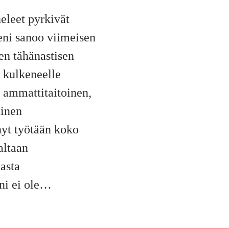
eleet pyrkivät
seni sanoo viimeisen
en tähänastisen
i kulkeneelle
o ammattitaitoinen,
uinen
nyt työtään koko
altaan
asta
ni ei ole…