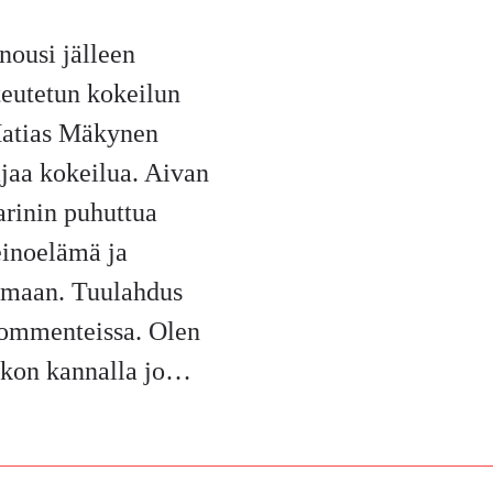
nousi jälleen
teutetun kokeilun
Matias Mäkynen
jaa kokeilua. Aivan
rinin puhuttua
einoelämä ja
tamaan. Tuulahdus
kommenteissa. Olen
iikon kannalla jo…