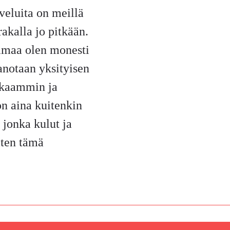
veluita on meillä
akalla jo pitkään.
mmaa olen monesti
anotaan yksityisen
kkaammin ja
n aina kuitenkin
 jonka kulut ja
iten tämä