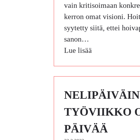
vain kritisoimaan konkre
kerron omat visioni. Hoi
syytetty siitä, ettei hoi
sanon…
Lue lisää
NELIPÄIVÄI
TYÖVIIKKO 
PÄIVÄÄ