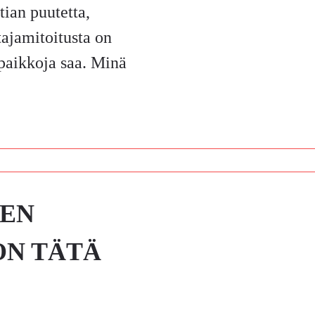
tian puutetta,
tajamitoitusta on
vapaikkoja saa. Minä
NEN
ON TÄTÄ