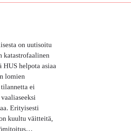
sesta on uutisoitu
n katastrofaalinen
ä HUS helpota asiaa
en lomien
tilannetta ei
 vaaliaseeksi
aa. Erityisesti
 kuultu väitteitä,
tömitoitus…