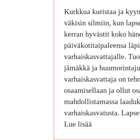
Kurkkua kuristaa ja kyyn
väkisin silmiin, kun lap
kerran hyvästit koko hän
päiväkotitaipaleensa läp
varhaiskasvattajalle. Tu
jämäkkä ja huumorintaj
varhaiskasvattaja on teh
osaamisellaan ja ollut os
mahdollistamassa laaduk
varhaiskasvatusta. Lapse
Lue lisää