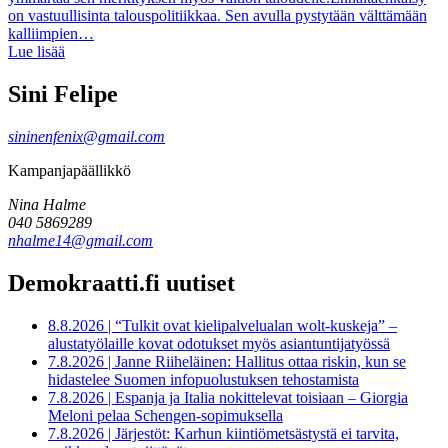
on vastuullisinta talouspolitiikkaa. Sen avulla pystytään välttämään
kalliimpien…
Lue lisää
Sini Felipe
sininenfenix@gmail.com
Kampanjapäällikkö
Nina Halme
040 5869289
nhalme14@gmail.com
Demokraatti.fi uutiset
8.8.2026
|
“Tulkit ovat kielipalvelualan wolt-kuskeja” –
alustatyölaille kovat odotukset myös asiantuntijatyössä
7.8.2026
|
Janne Riiheläinen: Hallitus ottaa riskin, kun se
hidastelee Suomen infopuolustuksen tehostamista
7.8.2026
|
Espanja ja Italia nokittelevat toisiaan – Giorgia
Meloni pelaa Schengen-sopimuksella
7.8.2026
|
Järjestöt: Karhun kiintiömetsästystä ei tarvita,