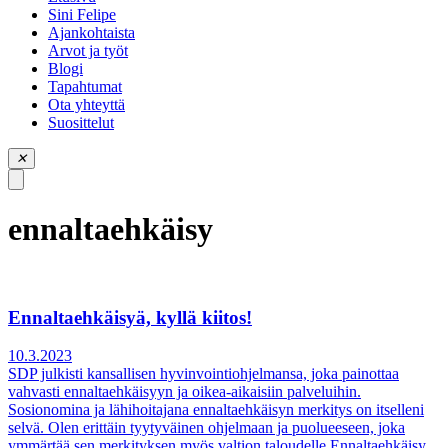
piilota
Sini Felipe
valikko
Ajankohtaista
Arvot ja työt
Blogi
Tapahtumat
Ota yhteyttä
Suosittelut
✕
ennaltaehkäisy
Ennaltaehkäisyä, kyllä kiitos!
10.3.2023
SDP julkisti kansallisen hyvinvointiohjelmansa, joka painottaa
vahvasti ennaltaehkäisyyn ja oikea-aikaisiin palveluihin.
Sosionomina ja lähihoitajana ennaltaehkäisyn merkitys on itselleni
selvä. Olen erittäin tyytyväinen ohjelmaan ja puolueeseen, joka
ymmärtää sen merkityksen myös valtion taloudelle.Ennaltaehkäisy