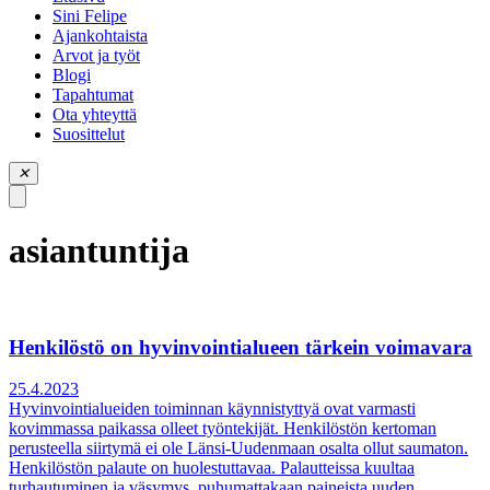
piilota
Sini Felipe
valikko
Ajankohtaista
Arvot ja työt
Blogi
Tapahtumat
Ota yhteyttä
Suosittelut
✕
asiantuntija
Henkilöstö on hyvinvointialueen tärkein voimavara
25.4.2023
Hyvinvointialueiden toiminnan käynnistyttyä ovat varmasti
kovimmassa paikassa olleet työntekijät. Henkilöstön kertoman
perusteella siirtymä ei ole Länsi-Uudenmaan osalta ollut saumaton.
Henkilöstön palaute on huolestuttavaa. Palautteissa kuultaa
turhautuminen ja väsymys, puhumattakaan paineista uuden