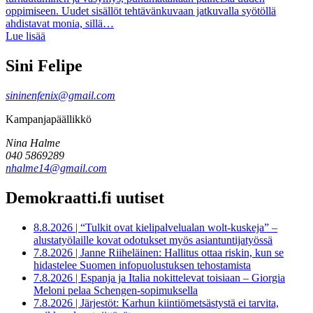
oppimiseen. Uudet sisällöt tehtävänkuvaan jatkuvalla syötöllä
ahdistavat monia, sillä…
Lue lisää
Sini Felipe
sininenfenix@gmail.com
Kampanjapäällikkö
Nina Halme
040 5869289
nhalme14@gmail.com
Demokraatti.fi uutiset
8.8.2026
|
“Tulkit ovat kielipalvelualan wolt-kuskeja” –
alustatyölaille kovat odotukset myös asiantuntijatyössä
7.8.2026
|
Janne Riiheläinen: Hallitus ottaa riskin, kun se
hidastelee Suomen infopuolustuksen tehostamista
7.8.2026
|
Espanja ja Italia nokittelevat toisiaan – Giorgia
Meloni pelaa Schengen-sopimuksella
7.8.2026
|
Järjestöt: Karhun kiintiömetsästystä ei tarvita,