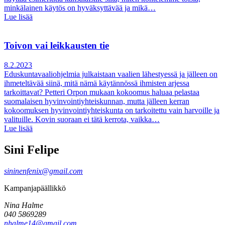
minkälainen käytös on hyväksyttävää ja mikä…
Lue lisää
Toivon vai leikkausten tie
8.2.2023
Eduskuntavaaliohjelmia julkaistaan vaalien lähestyessä ja jälleen on
ihmeteltävää siinä, mitä nämä käytännössä ihmisten arjessa
tarkoittavat? Petteri Orpon mukaan kokoomus haluaa pelastaa
suomalaisen hyvinvointiyhteiskunnan, mutta jälleen kerran
kokoomuksen hyvinvointiyhteiskunta on tarkoitettu vain harvoille ja
valituille. Kovin suoraan ei tätä kerrota, vaikka…
Lue lisää
Sini Felipe
sininenfenix@gmail.com
Kampanjapäällikkö
Nina Halme
040 5869289
nhalme14@gmail.com