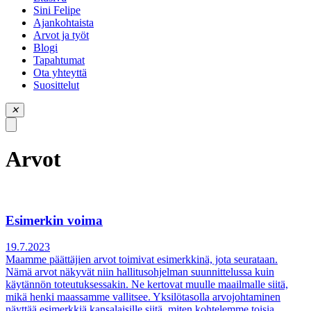
piilota
Sini Felipe
valikko
Ajankohtaista
Arvot ja työt
Blogi
Tapahtumat
Ota yhteyttä
Suosittelut
✕
Arvot
Esimerkin voima
19.7.2023
Maamme päättäjien arvot toimivat esimerkkinä, jota seurataan.
Nämä arvot näkyvät niin hallitusohjelman suunnittelussa kuin
käytännön toteutuksessakin. Ne kertovat muulle maailmalle siitä,
mikä henki maassamme vallitsee. Yksilötasolla arvojohtaminen
näyttää esimerkkiä kansalaisille siitä, miten kohtelemme toisia,