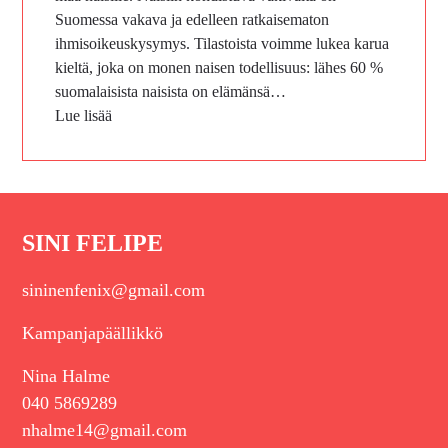
Suomessa vakava ja edelleen ratkaisematon
ihmisoikeuskysymys. Tilastoista voimme lukea karua
kieltä, joka on monen naisen todellisuus: lähes 60 %
suomalaisista naisista on elämänsä…
Lue lisää
SINI FELIPE
sininenfenix@gmail.com
Kampanjapäällikkö
Nina Halme
040 5869289
nhalme14@gmail.com