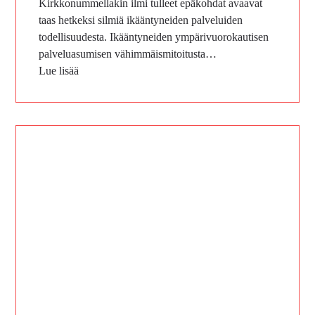
Kirkkonummellakin ilmi tulleet epäkohdat avaavat
taas hetkeksi silmiä ikääntyneiden palveluiden
todellisuudesta. Ikääntyneiden ympärivuorokautisen
palveluasumisen vähimmäismitoitusta…
Lue lisää