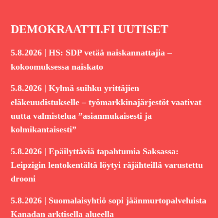
DEMOKRAATTI.FI UUTISET
|
5.8.2026
HS: SDP vetää naiskannattajia –
kokoomuksessa naiskato
|
5.8.2026
Kylmä suihku yrittäjien
eläkeuudistukselle – työmarkkinajärjestöt vaativat
uutta valmistelua ”asianmukaisesti ja
kolmikantaisesti”
|
5.8.2026
Epäilyttäviä tapahtumia Saksassa:
Leipzigin lentokentältä löytyi räjähteillä varustettu
drooni
|
5.8.2026
Suomalaisyhtiö sopi jäänmurtopalveluista
Kanadan arktisella alueella